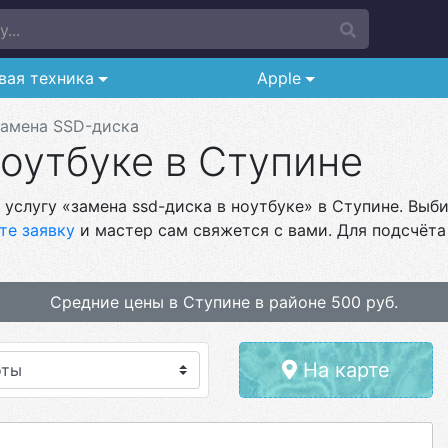
...
вая техника
Apple
амена SSD-диска
оутбуке в Ступине
услугу «замена ssd-диска в ноутбуке» в Ступине. Выби
те заявку
и мастер сам свяжется с вами. Для подсчёта
Средние цены в Ступине в районе 500 руб.
На карте